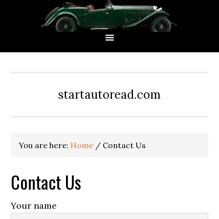
Skip
Skip
Skip
Skip
to
to
to
to
primary
main
primary
footer
navigation
content
sidebar
startautoread.com
You are here:
Home
/
Contact Us
Contact Us
Your name