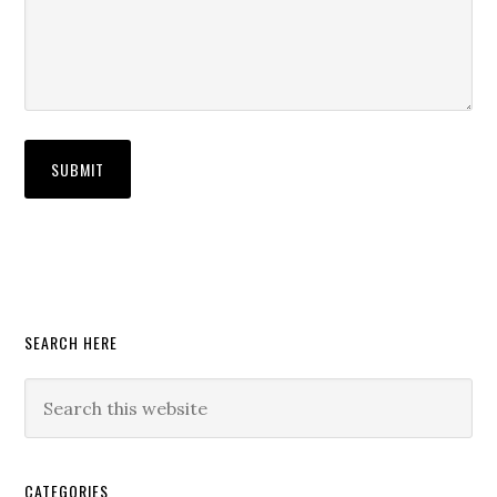
Primary
SEARCH HERE
Sidebar
Search
this
website
CATEGORIES