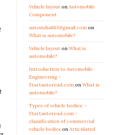
Vehicle layout
on
Automobile
Component
autoindia883@gmail.com
on
र
What is automobile?
Vehicle layout
on
What is
automobile?
Introduction to Automobile
Engineering -
Startautoread.com
on
What is
ी
automobile?
Types of vehicle bodies: -
Startautoread.com -
classification of commercial
े
vehicle bodies
on
Articulated
िट