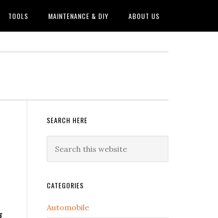
TOOLS
MAINTENANCE & DIY
ABOUT US
Primary
SEARCH HERE
Sidebar
Search
this
website
CATEGORIES
Automobile
े