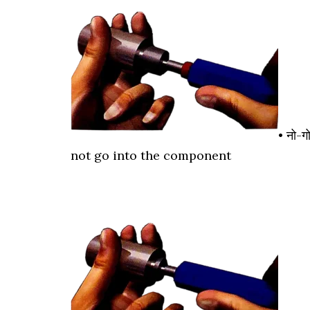
• नो-ग
not go into the