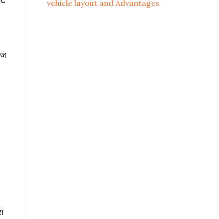
vehicle layout and Advantages
गेज
रा