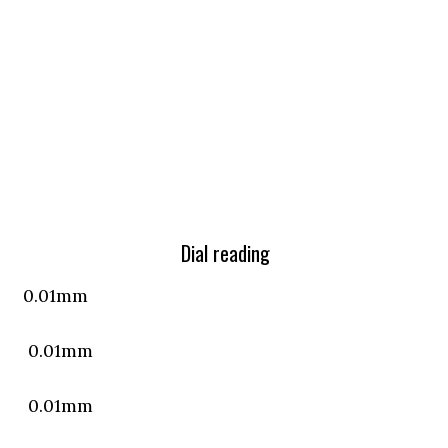
 reading
1mm
01mm
1mm