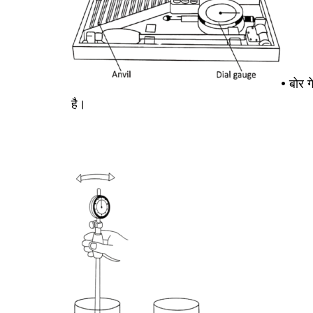
• बोर 
है।