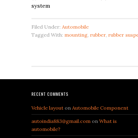
system
Filed Under:
Automobile
Tagged With:
mounting
,
rubber
,
rubber susp
Footer
RECENT COMMENTS
Vehicle layout
on
Automobile Component
autoindia883@gmail.com
on
What is
automobile?