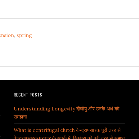
ension
,
spring
RECENT POSTS
Understanding Longevity दीर्घायु और उनके अर्थ को
समझना
What is centrifugal clutch केन्द्रापसारक पूरी तरह से
केन्द्रापसारक प्रकार के संपर्क में, स्प्रिंग्स को पूरी तरह से समाप्त